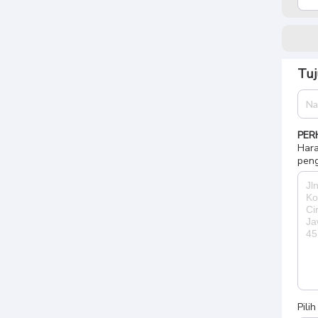
Tuj
PER
Hara
peng
Pili