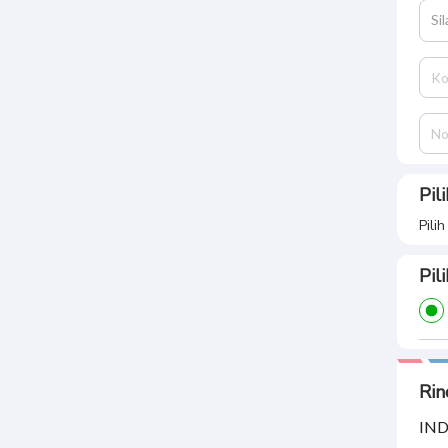
Si
Pil
Pili
Pil
Rin
IND