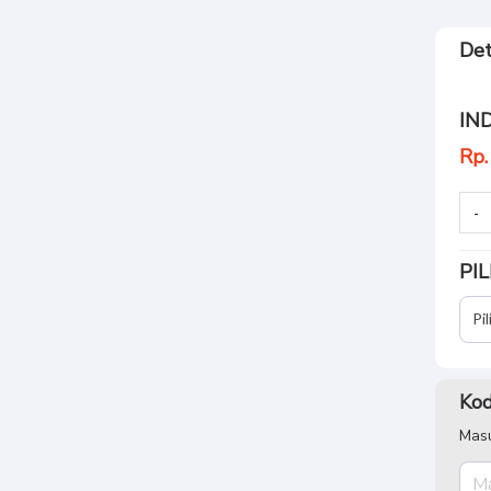
Det
IN
Rp.
PI
Pi
Kod
Masu